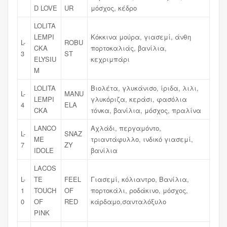
D LOVE
UR
μόσχος, κέδρο
LOLITA
LEMPI
Κόκκινα μούρα, γιασεμί, άνθη
L-
ROBU
CKA
πορτοκαλιάς, βανίλια,
3
ST
ELYSIU
κεχριμπάρι
M
LOLITA
Βιολέτα, γλυκάνισο, ίριδα, λιλι,
L-
MANU
LEMPI
γλυκόριζα, κεράσι, φασόλια
4
ELA
CKA
τόνκα, βανίλια, μόσχος, πραλίνα
LANCO
Αχλάδι, περγαμόντο,
L-
SNAZ
ME
τριαντάφυλλο, ινδικό γιασεμί,
7
ZY
IDOLE
βανίλια
LACOS
L-
TE
FEEL
Γιασεμί, κόλιαντρο, Βανίλια,
1
TOUCH
OF
πορτοκάλι, ροδάκινο, μόσχος,
0
OF
RED
κάρδαμο,σανταλόξυλο
PINK