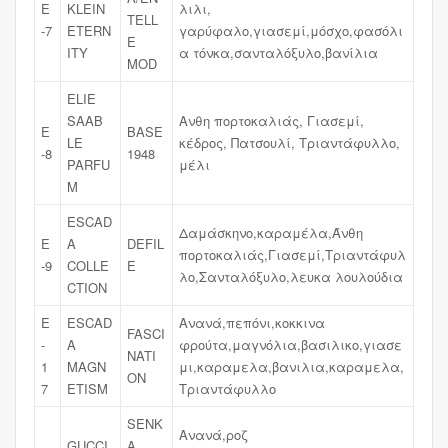
E
KLEIN
λιλι,
TELL
-7
ETERN
γαρύφαλο,γιασεμί,μόσχο,φασόλι
E
ITY
α τόνκα,σανταλόξυλο,βανίλια
MOD
ELIE
SAAB
Ανθη πορτοκαλιάς, Γιασεμί,
E
BASE
LE
κέδρος, Πατσουλί, Τριαντάφυλλο,
-8
1948
PARFU
μέλι
M
ESCAD
Δαμάσκηνο,καραμέλα,Άνθη
E
A
DEFIL
πορτοκαλιάς,Γιασεμί,Τριαντάφυλ
-9
COLLE
E
λο,Σανταλόξυλο,λευκα λουλούδια
CTION
E
ESCAD
Ανανά,πεπόνι,κοκκινα
FASCI
-
A
φρούτα,μαγνόλια,βασιλικο,γιασε
NATI
1
MAGN
μι,καραμελα,βανιλια,καραμελα,
ON
7
ETISM
Τριαντάφυλλο
SENK
Ανανά,ροζ
GUCCI
A