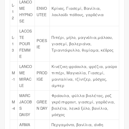
LANCO
L-
ME
ENVO
Κρίνος, Γιασεμί, Βανίλια,
1
HYPNO
UTEE
λουλούδι πάθους, γαρδένια
2
SE
LACOS
L-
TE
Πιπέρι, μήλο, μαγνόλια,μάλοου,
POES
1
POUR
γιασεμί, βαλεριάνα,
IE
3
FEMM
Τριαντάφυλλο, θυμίαμα, κέδρος
E
LANCO
Κινέζικη φράουλα, φρέζια, μαύρο
M
ME
PROD
πιπέρι, Μαγνολία, Γιασεμί,
-1
MIRAC
IGE
μανταλίνα, τζίντζερ, μόσχος,
LE
άμπερ
MARC
Φράουλα, φύλλα βιολέτας, ροζ
M
JACOB
GREE
γκρέιπφρουτ, γιασεμί, γαρδένια,
-4
S
N DAY
βιολέτα, λευκό ξύλο, βανίλια,
DAISY
μόσχος
ARMA
Περγαμόντο, βανίλια, άνθη