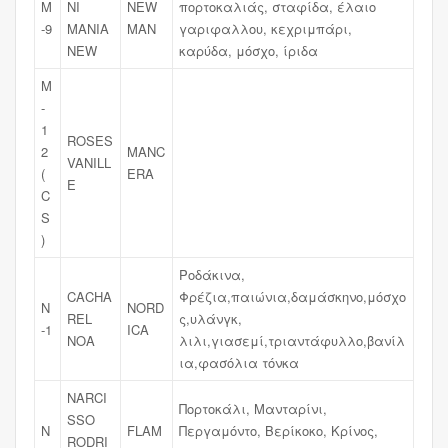
M
NI
NEW
πορτοκαλιάς, σταφίδα, έλαιο
-9
MANIA
MAN
γαριφαλλου, κεχριμπάρι,
NEW
καρύδα, μόσχο, ίριδα
M
-
1
ROSES
2
MANC
VANILL
(
ERA
E
C
S
)
Ροδάκινα,
CACHA
Φρέζια,παιώνια,δαμάσκηνο,μόσχο
N
NORD
REL
ς,υλάνγκ,
-1
ICA
NOA
λιλι,γιασεμί,τριαντάφυλλο,βανίλ
ια,φασόλια τόνκα
NARCI
Πορτοκάλι, Μανταρίνι,
SSO
N
FLAM
Περγαμόντο, Βερίκοκο, Κρίνος,
RODRI