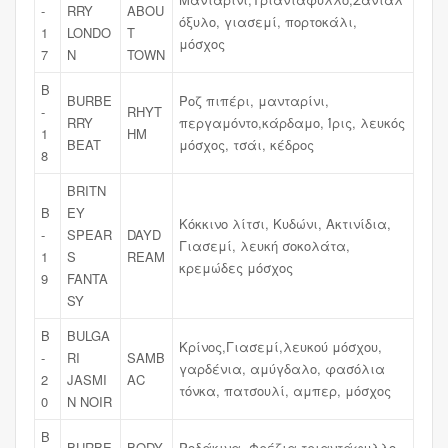
-
RRY
ABOU
όξυλο, γιασεμί, πορτοκάλι,
1
LONDO
T
μόσχος
7
N
TOWN
B
BURBE
Ροζ πιπέρι, μανταρίνι,
-
RHYT
RRY
περγαμόντο,κάρδαμο, Ίρις, λευκός
1
HM
BEAT
μόσχος, τσάι, κέδρος
8
BRITN
B
EY
Κόκκινο λίτσι, Κυδώνι, Ακτινίδια,
-
SPEAR
DAYD
Γιασεμί, λευκή σοκολάτα,
1
S
REAM
κρεμώδες μόσχος
9
FANTA
SY
B
BULGA
Κρίνος,Γιασεμί,λευκού μόσχου,
-
RI
SAMB
γαρδένια, αμύγδαλο, φασόλια
2
JASMI
AC
τόνκα, πατσουλί, αμπερ, μόσχος
0
N NOIR
B
BURBE
BODY
Ροδάκινα, Φρέζια,τριαντάφυλλο,