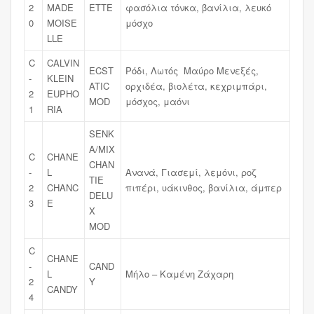
2
MADE
ETTE
φασόλια τόνκα, βανίλια, λευκό
0
MOISE
μόσχο
LLE
C
CALVIN
ECST
Ρόδι, Λωτός Μαύρο Μενεξές,
-
KLEIN
ATIC
ορχιδέα, βιολέτα, κεχριμπάρι,
2
EUPHO
MOD
μόσχος, μαόνι
1
RIA
SENK
A/MIX
C
CHANE
CHAN
-
L
Ανανά, Γιασεμί, λεμόνι, ροζ
TIE
2
CHANC
πιπέρι, υάκινθος, βανίλια, άμπερ
DELU
3
E
X
MOD
C
CHANE
-
CAND
L
Μήλο – Καμένη Ζάχαρη
2
Y
CANDY
4