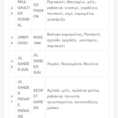
PAUL
Πορτοκαλί, Μανταρίνι, μέλι,
SO
J-
GAULTI
ροδάκινο, γιασεμί, γαρδένια,
FASHI
3
ER
πατσουλί, κερί, καραμέλα,
ON
SCAND
γλυκόριζα
AL
Βούτυρο καραμέλας, Πατσουλί,
J-
JIMMY
BASE
αχλάδι, ορχιδέα, μανταρίνι,
4
CHOO
1906
πορτοκάλι
JIL
JIL
J-
SAND
SANDE
Λεμόνι, Περγαμόντο, Βανίλια
5
ER
R SUN
SUN
JIL
SANDE
SECR
Αχλάδι, μέλι, πράσινο φύλλο,
R
J-
ET
ροδάκινο, παιωνία,
PRIVAT
7
GARD
τριαντάφυλλο, σανταλόξυλο,
E
EN
μάσκα
PARAD
ISE