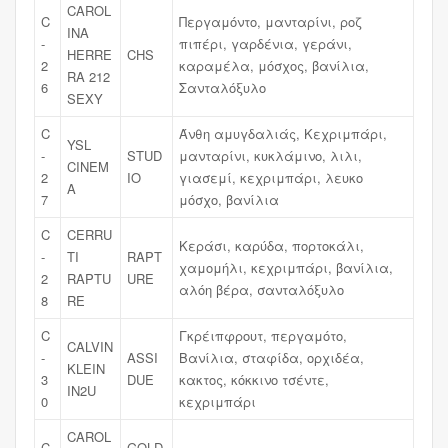
CAROL
C
Περγαμόντο, μανταρίνι, ροζ
INA
-
πιπέρι, γαρδένια, γεράνι,
HERRE
CHS
2
καραμέλα, μόσχος, βανίλια,
RA 212
6
Σανταλόξυλο
SEXY
C
Άνθη αμυγδαλιάς, Κεχριμπάρι,
YSL
-
STUD
μανταρίνι, κυκλάμινο, λιλι,
CINEM
2
IO
γιασεμί, κεχριμπάρι, λευκο
A
7
μόσχο, βανίλια
C
CERRU
Κεράσι, καρύδα, πορτοκάλι,
-
TI
RAPT
χαμομήλι, κεχριμπάρι, βανίλια,
2
RAPTU
URE
αλόη βέρα, σανταλόξυλο
8
RE
C
Γκρέιπφρουτ, περγαμότο,
CALVIN
-
ASSI
Βανίλια, σταφίδα, ορχιδέα,
KLEIN
3
DUE
κακτος, κόκκινο τσέντε,
IN2U
0
κεχριμπάρι
CAROL
C
GOLD