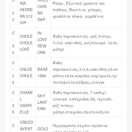
INA
Ρούμι, Εξωτικά φρούτα του
-
CARI
HERRE
πάθους, Βανίλια, μόσχος,
3
NA
RA 212
φασόλια τόνκα, γαρδένια
2
D&P
VIP
C
IN
CHOLE
Άνθη πορτοκαλιάς, ροζ πιπέρι,
-
LOVE
CHOLE
λιλά, υάκινθος, ρυζάλευρο, ταλκ,
3
REW
LOVE
μόσχο
3
ORK
C
Άνθη
-
CHLOE
BASE
πορτοκαλιάς,λιλά,υάκινθος,ηλιοτ
3
CHOLE
1569
ρόπιο,ταλκ,καρύδα,γαρίφαλο,τρι
4
αντάφυλλο,κέδρος,υλανγκ
C
CHANE
Άνθη πορτοκαλιάς, Γιασεμί,
SKY
-
L
υλανγκ, εσπεριδοειδή, αχλάδι,
LANT
3
GABRI
ροζ πιπέρι,
ERN
5
ELLE
μόσχο,σταφιδα,σανταλοξυλο
CREED
C
Περγαμόντο,λεμόνι,πράσινο
AVENT
GOLD
-
μήλο,πατσουλί,ροζ