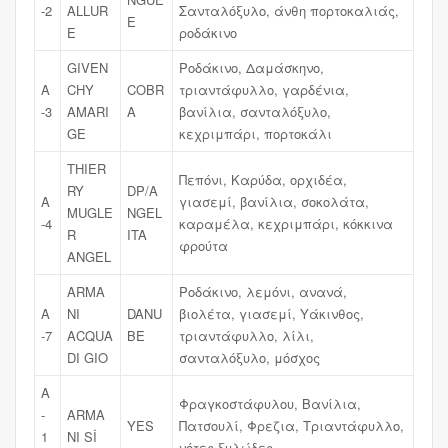
-2
ALLUR
Σανταλόξυλο, άνθη πορτοκαλιάς,
E
E
ροδάκινο
GIVEN
Ροδάκινο, Δαμάσκηνο,
A
CHY
COBR
τριαντάφυλλο, γαρδένια,
-3
AMARI
A
βανίλια, σανταλόξυλο,
GE
κεχριμπάρι, πορτοκάλι
THIER
Πεπόνι, Καρύδα, ορχιδέα,
RY
DP/A
A
γιασεμί, βανίλια, σοκολάτα,
MUGLE
NGEL
-4
καραμέλα, κεχριμπάρι, κόκκινα
R
ITA
φρούτα
ANGEL
ARMA
Ροδάκινο, λεμόνι, ανανά,
A
NI
DANU
βιολέτα, γιασεμί, Υάκινθος,
-7
ACQUA
BE
τριαντάφυλλο, λίλι,
DI GIO
σανταλόξυλο, μόσχος
A
Φραγκοστάφυλου, Βανίλια,
-
ARMA
YES
Πατσουλί, Φρεζια, Τριαντάφυλλο,
1
NI Sİ
νότες ξυλώδες