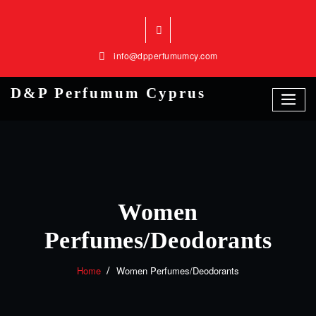
Skip
to
content
info@dpperfumumcy.com
D&P Perfumum Cyprus
Women
Perfumes/Deodorants
Home
Women Perfumes/Deodorants