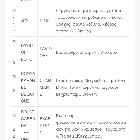
D
Περγαμόντο, μανταρίνι, γιασεμί,
-
τριαντάφυλλο, ροδάκινο, λευκός
JOY
DIOR
1
μόσχος, σανταλόξυλο, κέδρος,
7
πατσουλί, βενζόη.
D
DAVID
-
DAVID
OFF
Βατόμουρο, Σταφύλι, Βιολέτα
1
OFF
ECHO
9
DONNA
D
KARAN
CHAR
Γκρέιπφρουτ, Μαγνολία, πράσινο
-
BE
MANT
Μήλο, Τριαντάφυλλο, αγγούρι,
2
DELICI
E
κεχριμπάρι, βιολέτα
1
OUS
DOLCE
D
Κινέζικη
GABBA
EXCE
-
φράουλα,μανταρίνι,ροδάκινο,δαμ
NA
PTIO
2
άσκηνο,βανίλια,μόσχο,Περγαμόντ
THE
N
2
ο,Γιασεμί,Κεχριμπάρι
ONE