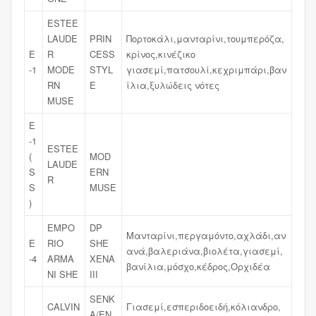
ESTEE
LAUDE
PRIN
Πορτοκάλι,μανταρίνι,τουμπερόζα,
E
R
CESS
κρίνος,κινέζικο
-1
MODE
STYL
γιασεμί,πατσουλί,κεχριμπάρι,βαν
RN
E
ίλια,ξυλώδεις νότες
MUSE
E
-1
ESTEE
(
MOD
LAUDE
S
ERN
R
S
MUSE
)
EMPO
DP
Μανταρίνι,περγαμόντο,αχλάδι,αν
E
RIO
SHE
ανά,βαλεριάνα,βιολέτα,γιασεμί,
-4
ARMA
XENA
βανίλια,μόσχο,κέδρος,Ορχιδέα
NI SHE
III
SENK
CALVIN
Γιασεμί,εσπεριδοειδή,κόλιανδρο,
A/EN