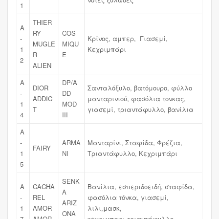
1
THIER
A
RY
COS
-
Κρίνος, αμπερ, Γιασεμί,
MUGLE
MIQU
1
Κεχριμπάρι
R
E
2
ALIEN
A
DP/A
DIOR
Σανταλόξυλο, βατόμουρο, φύλλο
-
DD
ADDIC
μανταρινιού, φασόλια τονκας,
1
MOD
T
γιασεμί, τριαντάφυλλο, βανίλια
4
III
A
-
ARMA
Μανταρίνι, Σταφίδα, Φρέζια,
FAIRY
1
NI
Τριαντάφυλλο, Κεχριμπάρι
5
SENK
A
CACHA
Βανίλια, εσπεριδοειδή, σταφίδα,
A
-
REL
φασόλια τόνκα, γιασεμί,
ARIZ
1
AMOR
λιλι,μασκ,
ONA
7
AMOR
κεχριμπαρι,τριαντάφυλλο