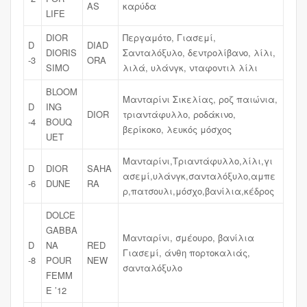
AS
καρύδα
LIFE
DIOR
Περγαμότο, Γιασεμί,
D
DIAD
DIORIS
Σανταλόξυλο, δεντρολίβανο, λίλι,
-3
ORA
SIMO
λιλά, υλάνγκ, νταφοντιλ λίλι
BLOOM
Μανταρίνι Σικελίας, ροζ παιώνια,
D
ING
DIOR
τριαντάφυλλο, ροδάκινο,
-4
BOUQ
βερίκοκο, λευκός μόσχος
UET
Μανταρίνι,Τριαντάφυλλο,λίλι,γι
D
DIOR
SAHA
ασεμί,υλάνγκ,σανταλόξυλο,αμπε
-6
DUNE
RA
ρ,πατσουλι,μόσχο,βανίλια,κέδρος
DOLCE
GABBA
Μανταρίνι, σμέουρο, βανίλια
D
NA
RED
Γιασεμί, άνθη πορτοκαλιάς,
-8
POUR
NEW
σανταλόξυλο
FEMM
E ’12