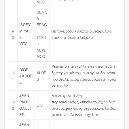
MOD
SENK
A
ISSEY
FRAG
I-
MIYAK
.
Πεπόνι,ροδάκινα,τριαντάφυλλο,
3
E
12041
βιολέτα,Σανταλόξυλο
VITAL
0
NEW
MOD
Ροδάκινα,μαγνόλια,πεπόνι,αχλά
DIOR
J-
ALOR
δι,περγαμόντο,μανταρίνι,δαμάσκ
J’ADOR
1
S
ηνο,βιολέτα,ορχιδέα,γιασεμί,τρια
E
ντάφυλλο
JEAN
Μανταρίνι,άνθη
J-
PAUL
πορτοκαλιάς,γλυκάνισο,αχλάδι,τ
LIO
2
GAULTI
ριανταφυλλο,τζίντζερ,κανέλα,δα
ER
μασκηνο,υλάνγκ,ορχιδέα
JEAN