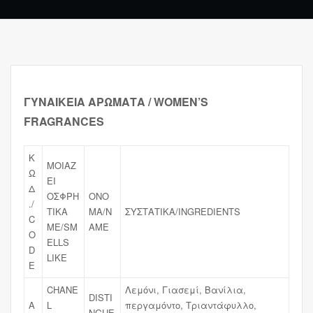
ΓΥΝΑΙΚΕΙΑ ΑΡΩΜΑΤΑ / WOMEN’S
FRAGRANCES
Κ
ΜΟΙΑΖ
Ω
ΕΙ
Δ
ΟΣΦΡΗ
ΟΝΟ
./
ΤΙΚΑ
ΜΑ/N
ΣΥΣΤΑΤΙΚΑ/INGREDIENTS
C
ΜΕ/SM
AME
O
ELLS
D
LIKE
E
CHANE
Λεμόνι, Γιασεμί, Βανίλια,
DISTI
A
L
περγαμόντο, Τριαντάφυλλο,
NGUE