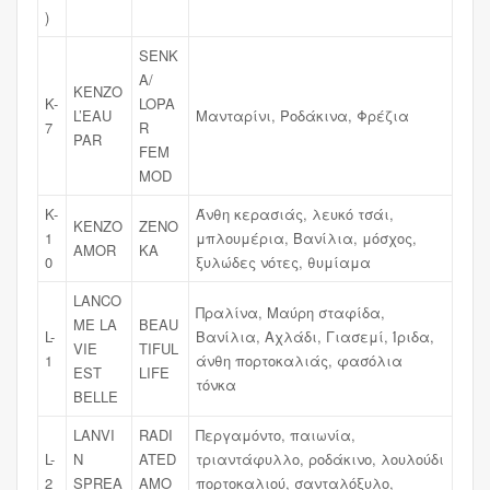
)
SENK
A/
KENZO
K-
LOPA
L’EAU
Μανταρίνι, Ροδάκινα, Φρέζια
7
R
PAR
FEM
MOD
K-
Άνθη κερασιάς, λευκό τσάι,
KENZO
ZENO
1
μπλουμέρια, Βανίλια, μόσχος,
AMOR
KA
0
ξυλώδες νότες, θυμίαμα
LANCO
Πραλίνα, Μαύρη σταφίδα,
ME LA
BEAU
L-
Βανίλια, Αχλάδι, Γιασεμί, Ίριδα,
VIE
TIFUL
1
άνθη πορτοκαλιάς, φασόλια
EST
LIFE
τόνκα
BELLE
LANVI
RADI
Περγαμόντο, παιωνία,
L-
N
ATED
τριαντάφυλλο, ροδάκινο, λουλούδι
2
SPREA
AMO
πορτοκαλιού, σανταλόξυλο,