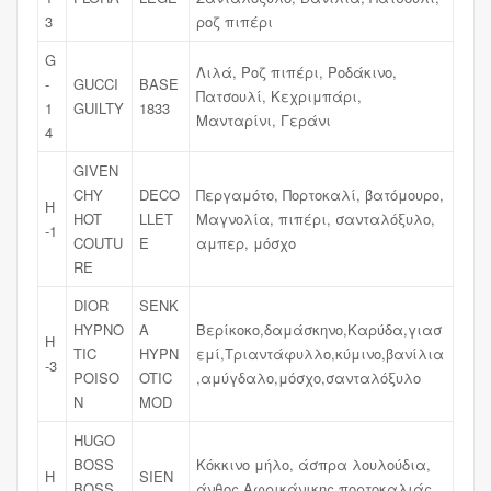
3
ροζ πιπέρι
G
Λιλά, Ροζ πιπέρι, Ροδάκινο,
-
GUCCI
BASE
Πατσουλί, Κεχριμπάρι,
1
GUILTY
1833
Μανταρίνι, Γεράνι
4
GIVEN
CHY
DECO
Περγαμότο, Πορτοκαλί, βατόμουρο,
H
HOT
LLET
Μαγνολία, πιπέρι, σανταλόξυλο,
-1
COUTU
E
αμπερ, μόσχο
RE
DIOR
SENK
HYPNO
A
Βερίκοκο,δαμάσκηνο,Καρύδα,γιασ
H
TIC
HYPN
εμί,Τριαντάφυλλο,κύμινο,βανίλια
-3
POISO
OTIC
,αμύγδαλο,μόσχο,σανταλόξυλο
N
MOD
HUGO
BOSS
Κόκκινο μήλο, άσπρα λουλούδια,
H
SIEN
BOSS
άνθος Αφρικάνικης πορτοκαλιάς,