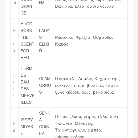
-9
NA
ORAN
Βανίλια, ελιά, σανταλόξυλο
GE
HUGO
H
BOSS
LADY’
-
THE
S
Ροδάκινο, Φρέζια, Οσμάνθου,
1
SCENT
ELIXI
Κακάο
0
FOR
R
HER
HERM
H
ES
GLAM
Πορτοκαλί, Λεμόνι, Κεχριμπάρι,
-
EAU
OROU
κόκκινο πιπέρι, βιολέτα, έλατο,
1
DES
S
ξύλο κέδρου, δρυς, βελανιδια
1
MERVE
ILLES
SENK
Πεπόνι ,λωτό, γαρίφαλλο, λιλι,
ISSEY
A
I-
παιώνια, Μενεξές,
MIYAK
ODIS
2
Τριαντάφυλλο, άμπερ,
E
EA
μόσχος,κεδρος