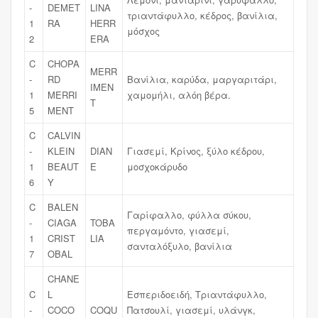
-
DEMET
LINA
τριαντάφυλλο, κέδρος, βανίλια,
1
RA
HERR
μόσχος
2
ERA
C
CHOPA
MERR
-
RD
Βανίλια, καρύδα, μαργαριτάρι,
IMEN
1
MERRI
χαμομήλι, αλόη βέρα.
T
5
MENT
C
CALVIN
-
KLEIN
DIAN
Γιασεμί, Κρίνος, ξύλο κέδρου,
1
BEAUT
E
μοσχοκάρυδο
6
Y
C
BALEN
Γαρίφαλλο, φύλλα σύκου,
-
CIAGA
TOBA
περγαμόντο, γιασεμί,
1
CRIST
LIA
σανταλόξυλο, βανίλια
7
OBAL
CHANE
C
L
Εσπεριδοειδή, Τριαντάφυλλο,
-
COCO
COQU
Πατσουλί, γιασεμί, υλάνγκ,