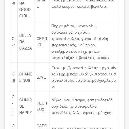
-6
RA
E
Ξύλο κέδρου, κακάο, βανίλια.
GOOD
GIRL
Περγαμόντο, μανταρίνι,
δαμάσκηνο, αχλάδι,
BELLA
C
CERR
τριαντάφυλλο, γιασεμί, άνθη
RA
-7
UTI
πορτοκαλιάς, νούφαρο,
GAZZA
αποξηραμένο κεχριμπάρι,
σανταλόξυλο, βανίλια, μάσκα
Γιασεμί,Τριαντάφυλλο,περγαμόν
C
CHANE
το,κεχριμπάρι,υλάνγκ,πατσουλι,σ
LOVE
-9
L NO5
ανταλόξυλο,βανίλια,μόσχος,λεμό
νι
C
CLINIQ
Μήλο, Δαμάσκηνο, εσπεριδοειδή,
-
HEUR
UE
ορχιδέα, τριαντάφυλλο,
1
EUX
HAPPY
μαγνόλια, λιλι, αμπερ, μόσχος
1
C
CARO
Λεμόνι, μανταρίνι, γαρύφαλλο,