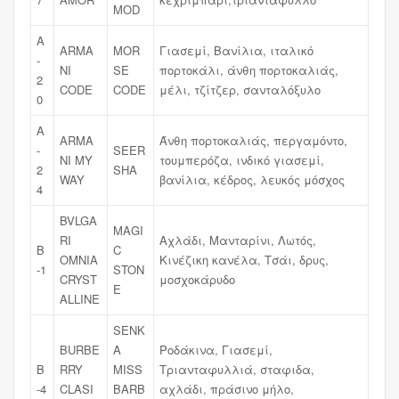
MOD
A
ARMA
MOR
Γιασεμί, Βανίλια, ιταλικό
-
NI
SE
πορτοκάλι, άνθη πορτοκαλιάς,
2
CODE
CODE
μέλι, τζίτζερ, σανταλόξυλο
0
A
ARMA
Άνθη πορτοκαλιάς, περγαμόντο,
-
SEER
NI MY
τουμπερόζα, ινδικό γιασεμί,
2
SHA
WAY
βανίλια, κέδρος, λευκός μόσχος
4
BVLGA
MAGI
RI
Αχλάδι, Μανταρίνι, Λωτός,
B
C
OMNIA
Κινέζικη κανέλα, Τσάι, δρυς,
-1
STON
CRYST
μοσχοκάρυδο
E
ALLINE
SENK
BURBE
A
Ροδάκινα, Γιασεμί,
B
RRY
MISS
Τριανταφυλλιά, σταφιδα,
-4
CLASI
BARB
αχλάδι, πράσινο μήλο,