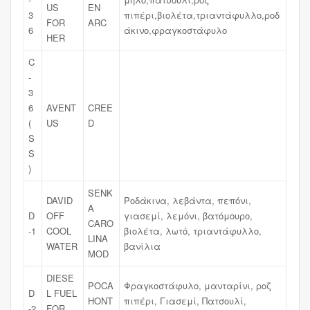
US
EN
3
πιπέρι,βιολέτα,τριαντάφυλλο,ροδ
FOR
ARC
6
άκινο,φραγκοστάφυλο
HER
C
-
3
6
AVENT
CREE
(
US
D
S
S
)
SENK
DAVID
Ροδάκινα, λεβάντα, πεπόνι,
A
D
OFF
γιασεμί, λεμόνι, βατόμουρο,
CARO
-1
COOL
βιολέτα, λωτό, τριαντάφυλλο,
LINA
WATER
βανίλια
MOD
DIESE
POCA
Φραγκοστάφυλο, μανταρίνι, ροζ
D
L FUEL
HONT
πιπέρι, Γιασεμί, Πατσουλί,
-2
FOR