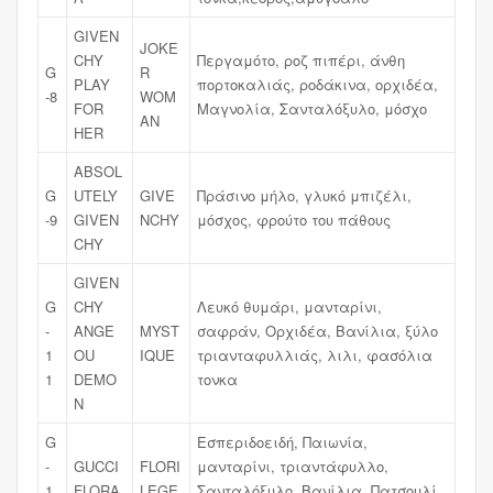
GIVEN
JOKE
CHY
Περγαμότο, ροζ πιπέρι, άνθη
G
R
PLAY
πορτοκαλιάς, ροδάκινα, ορχιδέα,
-8
WOM
FOR
Μαγνολία, Σανταλόξυλο, μόσχο
AN
HER
ABSOL
G
UTELY
GIVE
Πράσινο μήλο, γλυκό μπιζέλι,
-9
GIVEN
NCHY
μόσχος, φρούτο του πάθους
CHY
GIVEN
G
CHY
Λευκό θυμάρι, μανταρίνι,
-
ANGE
MYST
σαφράν, Ορχιδέα, Βανίλια, ξύλο
1
OU
IQUE
τριανταφυλλιάς, λιλι, φασόλια
1
DEMO
τονκα
N
G
Εσπεριδοειδή, Παιωνία,
-
GUCCI
FLORI
μανταρίνι, τριαντάφυλλο,
1
FLORA
LEGE
Σανταλόξυλο, Βανίλια, Πατσουλί,