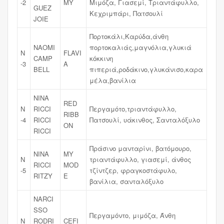
-2
MY
Μιμόζα, Γιασεμί, Τριαντάφυλλο,
GUEZ
Κεχριμπάρι, Πατσουλί
JOIE
Πορτοκάλι,Καρύδα,άνθη
NAOMI
πορτοκαλιάς,μαγνόλια,γλυκιά
N
FLAVI
CAMP
κόκκινη
-3
A
BELL
πιπεριά,ροδάκινο,γλυκάνισο,καρα
μέλα,βανίλια
NINA
RED
N
RICCI
Περγαμότο,τριαντάφυλλο,
RIBB
-4
RICCI
Πατσουλί, υάκινθος, Σανταλόξυλο
ON
RICCI
Πράσινο μανταρίνι, βατόμουρο,
NINA
MY
N
τριαντάφυλλο, γιασεμί, άνθος
RICCI
MOD
-5
τζίντζερ, φραγκοστάφυλο,
RITZY
E
βανίλια, σανταλόξυλο
NARCI
SSO
Περγαμόντο, μιμόζα, Άνθη
N
RODRI
CEFI