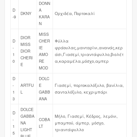
DONN
D
A
DKNY
Ορχιδέα, Πορτοκαλί
-9
KARA
N
MISS
DIOR
D
CHER
Φύλλα
MISS
-
IE
φράουλας,μανταρίνι,ανανάς,κερ
DIOR
1
AMO
άσι,Γιασεμί,τριαντάφυλλο,βιολέτ
CHERI
0
RE
α,καραμέλα,μόσχο,αμπερ
E
MOD
D
DOLC
-
ARTFU
E
Γιασεμί, πορτοκαλόξυλο, βανίλια,
1
L
GABB
σανταλόξυλο, κεχριμπάρι
3
ANA
DOLCE
D
GABBA
Μήλο, Γιασεμί, Κέδρος, λεμόνι,
-
COBA
NA
μπαμπού, άμπερ, μόσχο,
1
LT
LIGHT
τριαντάφυλλο
5
BLUE