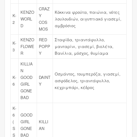
CRAZ
KENZO
Κόκκινα φρούτα, παιώνια, νότες
K-
Y
WORL
λουλουδιών, αιγυπτιακό γιασεμί,
2
COS
D
αμβρόσιος
MOS
KENZO
RED
Σταφίδα, τριαντάφυλλο,
K-
FLOWE
POPP
μανταρίνι, γιασεμί, βιολέτα,
3
R
Y
Βανίλια, μόσχος, θυμίαμα
KILLIA
N
Οσμάντος, τουμπερόζα, γιασεμί,
K-
GOOD
DAINT
ασφόδελος, τριαντάφυλλο,
6
GIRL
Y
κεχριμπάρι, κέδρος
GONE
BAD
K-
6
GOOD
(
GIRL
KILLI
S
GONE
AN
S
BAD