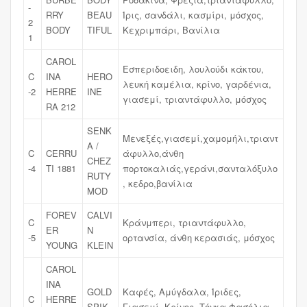
-
RRY
BEAU
Ίρις, σανδάλι, κασμίρι, μόσχος,
2
BODY
TIFUL
Κεχριμπάρι, Βανίλια
1
CAROL
Εσπεριδοειδη, λουλούδι κάκτου,
C
INA
HERO
λευκή καμέλια, κρίνο, γαρδένια,
-2
HERRE
INE
γιασεμί, τριαντάφυλλο, μόσχος
RA 212
SENK
Μενεξές,γιασεμί,χαμομήλι,τριαντ
A /
C
CERRU
άφυλλο,άνθη
CHEZ
-4
TI 1881
πορτοκαλιάς,γεράνι,σανταλόξυλο
RUTY
, κεδρο,βανίλια
MOD
FOREV
CALVI
C
Κράνμπερι, τριαντάφυλλο,
ER
N
-5
ορτανσία, άνθη κερασιάς, μόσχος
YOUNG
KLEIN
CAROL
INA
GOLD
Καφές, Αμύγδαλα, Ίριδες,
C
HERRE
SPIK
Γιασεμί, Κρίνος, Τόνκα Φασόλια,