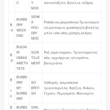
C
Y
σανταλόξυλο, βανίλια, κέδρος
MOD
SENK
BURBE
A
Ροδάκινα,Δαμάσκηνο,Τριαντάφυλ
B
RRY
HOLI
λο,μανταρινι,φασκόμηλο,βιολέτα,
-6
WEEK
DAY
μπλε υάκινθος,μόσχος,κεδρος
END
MOD
BULGA
RI
SCIN
Ροζ γκρέιπφρουτ, Τριαντάφυλλο
B
OMNIA
TILLE
otto, αγριόκρινο, ηλιοτρόπιο,
-9
AMETH
MENT
βαλεριάνα
YSTE
BURBE
B
RRY
SO
Λάθυρος, Δαμασκηνό
-
MY
BRITI
τριαντάφυλλο, Φρέζια, Κυδώνι,
1
BURBE
SH
Γεράνι, Περγαμότο, Μανταρίνι
0
RRY
B
BURBE
GIRL
Μανταρίνι,Τριαντάφυλλο,Σανταλ