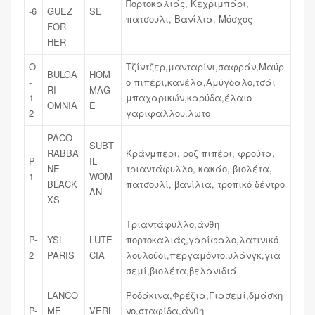
Πορτοκαλιάς, Κεχριμπάρι,
-6
GUEZ
SE
πατσουλι, Βανίλια, Μόσχος
FOR
HER
O
Τζίντζερ,μανταρίνι,σαφράν,Μαύρ
BULGA
HOM
-
ο πιπέρι,κανέλα,Αμύγδαλο,τσάι
RI
MAG
1
μπαχαρικών,καρύδα,έλαιο
OMNIA
E
2
γαριφαλλου,λωτο
PACO
SUBT
RABBA
Κράνμπερι, ροζ πιπέρι, φρούτα,
P-
IL
NE
τριαντάφυλλο, κακάο, βιολέτα,
1
WOM
BLACK
πατσουλί, βανίλια, τροπικό δέντρο
AN
XS
Τριαντάφυλλο,άνθη
P-
YSL
LUTE
πορτοκαλιάς,γαρίφαλο,λατινικό
2
PARIS
CIA
λουλούδι,περγαμόντο,υλάνγκ,για
σεμί,βιολέτα,βελανιδιά
LANCO
Ροδάκινα,Φρέζια,Γιασεμί,δμάσκη
P-
ME
VERL
νο,σταφίδα,άνθη