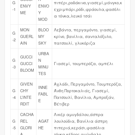
G
πιπέρι,ροδάκινο,γιασεμί,μάνγκο,κ
ENVY
ENVO
-1
εχριμπάρι,ρόδι,φράουλα,φασόλι
ME
Y
α τόνκα,λευκό τσάι
MOD
MON
BLOO
Λεβάντα, περγαμόντο, γιασεμί,
G
GUERL
MY
κρίνο, βανίλια, σανταλόξυλο,
-2
AIN
SKY
πατσουλί, γλυκόριζα
URBA
GUCCI
G
N
GUCCI
Γιασεμί, τουμπερόζα, αμπέλι
-3
MINU
BLOOM
TES
GIVEN
Αχλάδι, Περγαμόντο, Τουμπερόζα,
INNE
G
CHY
Άνθη Πορτοκαλιάς, Γιασεμί,
FABL
-4
L’INTE
Πατσουλί, Βανίλια, Αμπροξάν,
E
RDIT
Βέτιβερ
CACHA
Λικέρ αμυγδάλου,άσπρα
G
REL
AGAT
λουλούδια, Βανίλια άσπρη
-5
GLORI
HE
πιπεριά,κεράσι,φασόλια
A
τόνκα,κέδρος,αμύγδαλο